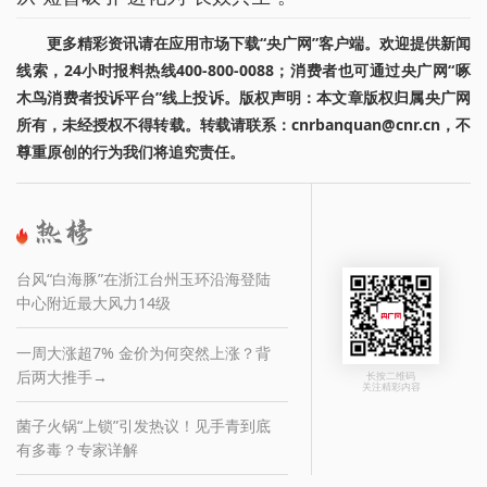
更多精彩资讯请在应用市场下载“央广网”客户端。欢迎提供新闻
线索，24小时报料热线400-800-0088；消费者也可通过央广网“啄
木鸟消费者投诉平台”线上投诉。版权声明：本文章版权归属央广网
所有，未经授权不得转载。转载请联系：cnrbanquan@cnr.cn，不
尊重原创的行为我们将追究责任。
台风“白海豚”在浙江台州玉环沿海登陆
中心附近最大风力14级
一周大涨超7% 金价为何突然上涨？背
后两大推手→
长按二维码
关注精彩内容
菌子火锅“上锁”引发热议！见手青到底
有多毒？专家详解