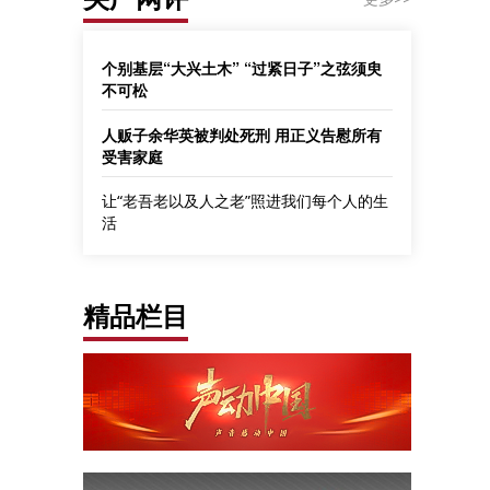
个别基层“大兴土木” “过紧日子”之弦须臾
不可松
人贩子余华英被判处死刑 用正义告慰所有
受害家庭
让“老吾老以及人之老”照进我们每个人的生
活
精品栏目