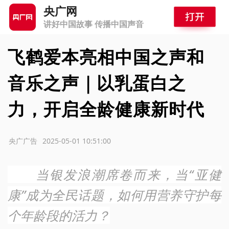
央广网
讲好中国故事 传播中国声音
飞鹤爱本亮相中国之声和
音乐之声｜以乳蛋白之
力，开启全龄健康新时代
源：央广广告
2025-05-01 10:51:00
当银发浪潮席卷而来，当“亚健
康”成为全民话题，如何用营养守护每
个年龄段的活力？