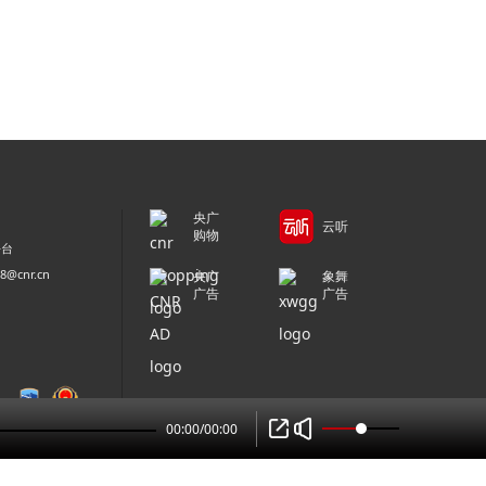
央广
云听
购物
平台
@cnr.cn
央广
象舞
广告
广告
00:00
/
00:00